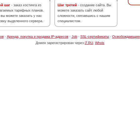
ой шаг
- заказ хостинга из
Шаг третий
- создание сайта. Вы
агаемых тарифных планов.
можете заказать сайт любой
 вы можете заказать у нас
сложности, связавшись с нашим
овку выделенного сервера.
специалистом.
ов
·
Аренда, покупка и продажа IP-адресов
·
Job
·
SSL-сертификаты
·
Освобождающие
Домен зарегистрирован через
i7.RU
.
Whois