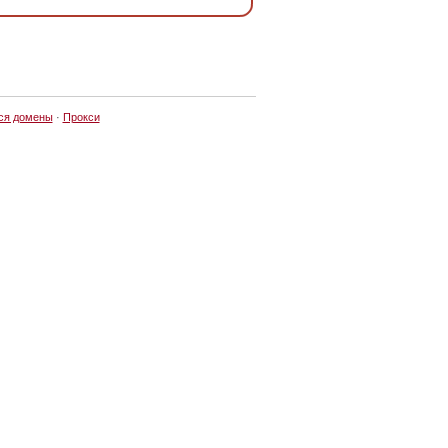
ся домены
·
Прокси