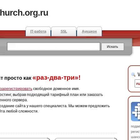
hurch.org.ru
IT-работа
SSL
Аукцион
W
«раз-два-три»!
т просто как
зарегистрировать
свободное доменное имя.
остинг, выбрав подходящий тарифный план или заказать
енного сервера.
оздание сайта у нашего специалиста. Мы можем предложить
йта любой сложности.
пода
регис
шанс