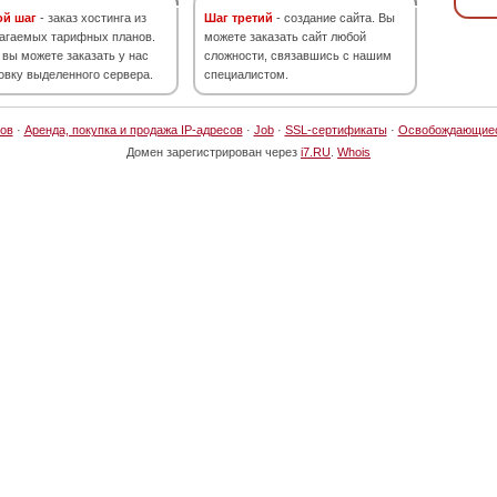
ой шаг
- заказ хостинга из
Шаг третий
- создание сайта. Вы
агаемых тарифных планов.
можете заказать сайт любой
 вы можете заказать у нас
сложности, связавшись с нашим
овку выделенного сервера.
специалистом.
ов
·
Аренда, покупка и продажа IP-адресов
·
Job
·
SSL-сертификаты
·
Освобождающие
Домен зарегистрирован через
i7.RU
.
Whois