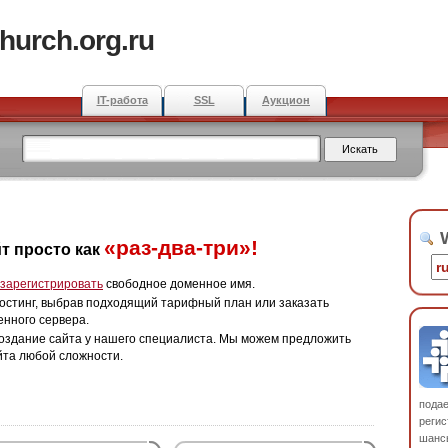
hurch.org.ru
IT-работа
SSL
Аукцион
W
«раз-два-три»!
т просто как
зарегистрировать
свободное доменное имя.
остинг, выбрав подходящий тарифный план или заказать
енного сервера.
оздание сайта у нашего специалиста. Мы можем предложить
йта любой сложности.
пода
регис
шанс