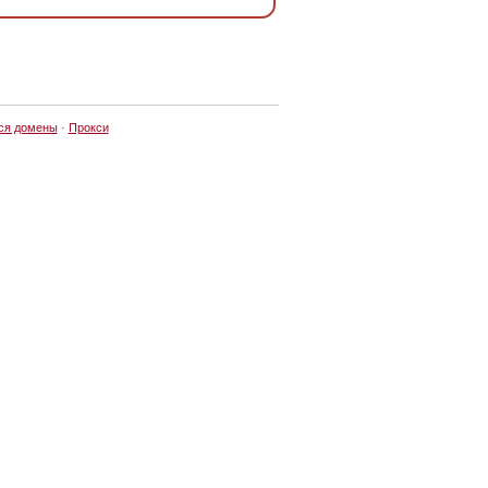
ся домены
·
Прокси